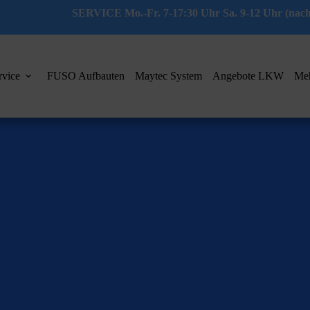
SERVICE Mo.-Fr. 7-17:30 Uhr Sa. 9-12 Uhr (nach
rvice
FUSO Aufbauten
Maytec System
Angebote LKW
Me