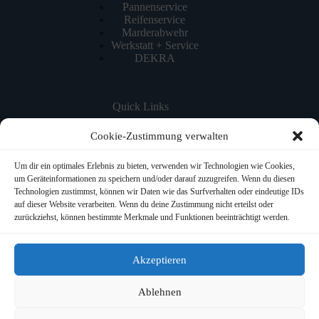
Pannenservice
Reifenservice
Marderabwehr
Werkstatt + Service
DEKRA
Quick Links
Home
Cookie-Zustimmung verwalten
NEWS
Werkstatt-Service
Um dir ein optimales Erlebnis zu bieten, verwenden wir Technologien wie Cookies,
ÜBER UNS
um Geräteinformationen zu speichern und/oder darauf zuzugreifen. Wenn du diesen
JOBS
Technologien zustimmst, können wir Daten wie das Surfverhalten oder eindeutige IDs
KONTAKT
auf dieser Website verarbeiten. Wenn du deine Zustimmung nicht erteilst oder
Impressum
zurückziehst, können bestimmte Merkmale und Funktionen beeinträchtigt werden.
Datenschutzerklärung
Cookie-Richtlinie (EU)
Datenschutz Facebook Fanpage
Akzeptieren
Ablehnen