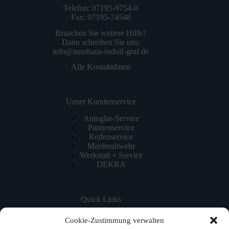
Telefon: 07195-9754-0
Fax: 07195-74548
Brauchen Sie weitere Hilfe?
Dann schreiben Sie uns:
info@autohaus-rudolf-graf.de
Alle Kontaktdaten
Unser Kundenservice
Autoglas-Service
Pannenservice
Reifenservice
Marderabwehr
Werkstatt + Service
DEKRA
Quick Links
Home
Cookie-Zustimmung verwalten
NEWS