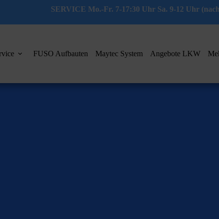
SERVICE Mo.-Fr. 7-17:30 Uhr Sa. 9-12 Uhr (nach
rvice
FUSO Aufbauten
Maytec System
Angebote LKW
Me