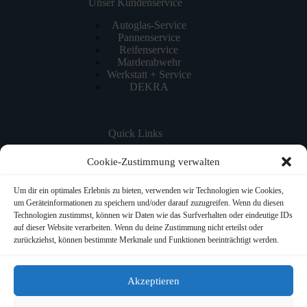
Unser Kundenservice
Autoglas-Service
Pannenservice
Reifenservice
Marderabwehr
Werkstatt + Service
DEKRA
Quick Links
Home
Cookie-Zustimmung verwalten
NEWS
Werkstatt-Service
Um dir ein optimales Erlebnis zu bieten, verwenden wir Technologien wie Cookies,
ÜBER UNS
um Geräteinformationen zu speichern und/oder darauf zuzugreifen. Wenn du diesen
JOBS
Technologien zustimmst, können wir Daten wie das Surfverhalten oder eindeutige IDs
KONTAKT
auf dieser Website verarbeiten. Wenn du deine Zustimmung nicht erteilst oder
Impressum
zurückziehst, können bestimmte Merkmale und Funktionen beeinträchtigt werden.
Datenschutzerklärung
Cookie-Richtlinie (EU)
Datenschutz Facebook Fanpage
Akzeptieren