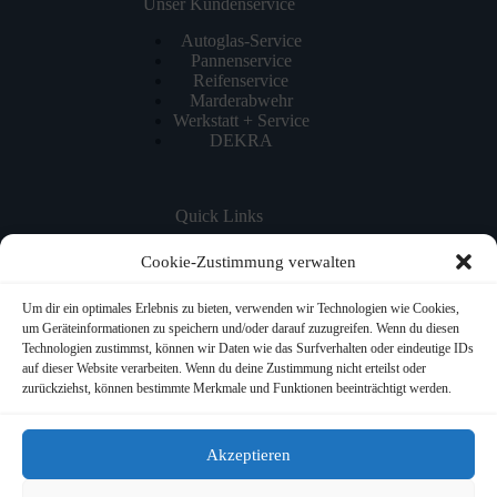
Unser Kundenservice
Autoglas-Service
Pannenservice
Reifenservice
Marderabwehr
Werkstatt + Service
DEKRA
Quick Links
Home
Cookie-Zustimmung verwalten
NEWS
Werkstatt-Service
Um dir ein optimales Erlebnis zu bieten, verwenden wir Technologien wie Cookies,
ÜBER UNS
um Geräteinformationen zu speichern und/oder darauf zuzugreifen. Wenn du diesen
JOBS
Technologien zustimmst, können wir Daten wie das Surfverhalten oder eindeutige IDs
KONTAKT
auf dieser Website verarbeiten. Wenn du deine Zustimmung nicht erteilst oder
Impressum
zurückziehst, können bestimmte Merkmale und Funktionen beeinträchtigt werden.
Datenschutzerklärung
Cookie-Richtlinie (EU)
Datenschutz Facebook Fanpage
Akzeptieren